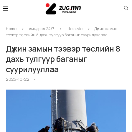
Home
Амьдрал 24/7
Life style
Дүүжин замын
тээвэр төслийн 8 дахь тулгуур баганыг суурилууллаа
Дүүжин замын тээвэр төслийн 8
дахь тулгуур баганыг
суурилууллаа
2025-10-22