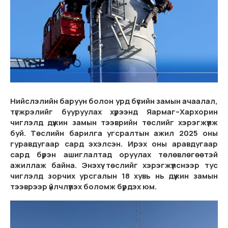
Нийслэлийн баруун болон урд бүсийн замын ачаалал,
түгжрэлийг бууруулах хүрээнд Яармаг–Хархорин
чиглэлд дүүжин замын тээврийн төслийг хэрэгжүүлж
буй. Төслийн барилга угсралтын ажил 2025 оны
гуравдугаар сард эхэлсэн. Ирэх оны аравдугаар
сард бүрэн ашиглалтад оруулах төлөвлөгөөтэй
ажиллаж байна. Энэхүү төслийг хэрэгжүүлснээр тус
чиглэлд зорчих урсгалын 18 хувь нь дүүжин замын
тээврээр үйлчлүүлэх боломж бүрдэх юм.