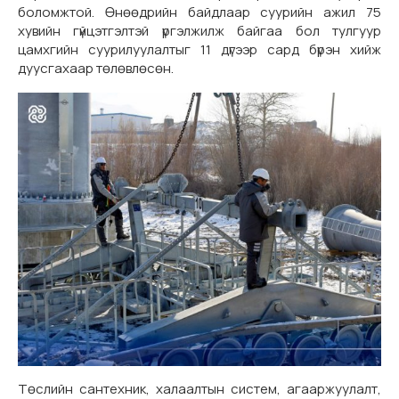
боломжтой. Өнөөдрийн байдлаар суурийн ажил 75
хувийн гүйцэтгэлтэй үргэлжилж байгаа бол тулгуур
цамхгийн суурилуулалтыг 11 дүгээр сард бүрэн хийж
дуусгахаар төлөвлөсөн.
Төслийн сантехник, халаалтын систем, агааржуулалт,