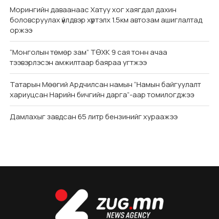
Морингийн даваанаас Хатуу хог хаягдал дахин
боловсруулах үйлдвэр хүртэлх 1.5км автозам ашиглалтад
оржээ
“Монголын төмөр зам” ТӨХК 9 сая тонн ачаа
тээвэрлэсэн амжилтаар баяраа угтжээ
Татарын Мөөгий Ардчилсан намын “Намын байгуулалт
хариуцсан Нарийн бичгийн дарга”-аар томилогджээ
Дамлахыг завдсан 65 литр бензинийг хураажээ