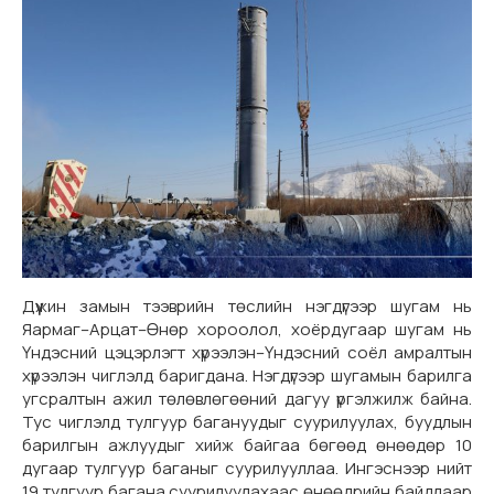
Дүүжин замын тээврийн төслийн нэгдүгээр шугам нь
Яармаг–Арцат–Өнөр хороолол, хоёрдугаар шугам нь
Үндэсний цэцэрлэгт хүрээлэн–Үндэсний соёл амралтын
хүрээлэн чиглэлд баригдана. Нэгдүгээр шугамын барилга
угсралтын ажил төлөвлөгөөний дагуу үргэлжилж байна.
Тус чиглэлд тулгуур багануудыг суурилуулах, буудлын
барилгын ажлуудыг хийж байгаа бөгөөд өнөөдөр 10
дугаар тулгуур баганыг суурилууллаа. Ингэснээр нийт
19 тулгуур багана суурилуулахаас өнөөдрийн байдлаар