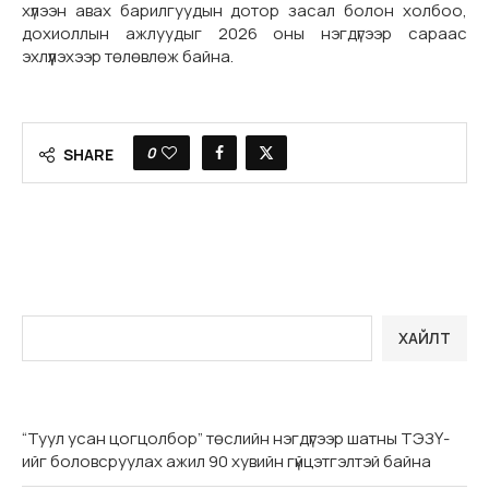
хүлээн авах барилгуудын дотор засал болон холбоо,
дохиоллын ажлуудыг 2026 оны нэгдүгээр сараас
эхлүүлэхээр төлөвлөж байна.
0
SHARE
ХАЙЛТ
“Туул усан цогцолбор” төслийн нэгдүгээр шатны ТЭЗҮ-
ийг боловсруулах ажил 90 хувийн гүйцэтгэлтэй байна