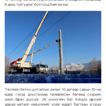
8 дахь тулгуурыг босгоод байгаа юм.
Төслийн бетон цутгалтын ажлыг 10 дугаар сарын 30-ны
өдөр гэхэд дуусгахаар төлөвлөсөн бөгөөд суурийн
ажил бүрэн дуусаж, 28 хоногийн бат бэхдээ хүрсний
дараа металл хийцлэлийг хоёр өдөрт багтаан угсрах