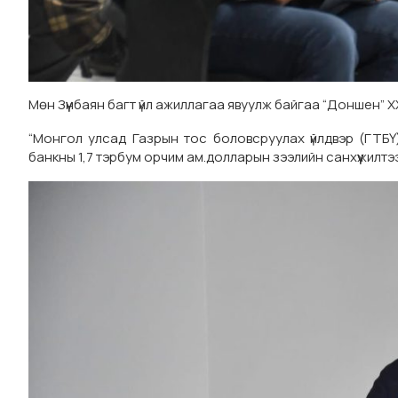
Мөн Зүүнбаян багт үйл ажиллагаа явуулж байгаа “Доншен” 
“Монгол улсад Газрын тос боловсруулах үйлдвэр (ГТБҮ
банкны 1,7 тэрбум орчим ам.долларын зээлийн санхүүжил