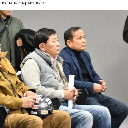
жиллахаа илэрхийллээ.