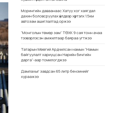
Морингийн даваанаас Хатуу хог хаягдал
дахин боловсруулах үйлдвэр хүртэлх 1.5км
автозам ашиглалтад оржээ
“Монголын төмөр зам” ТӨХК 9 сая тонн ачаа
тээвэрлэсэн амжилтаар баяраа угтжээ
Татарын Мөөгий Ардчилсан намын “Намын
байгуулалт хариуцсан Нарийн бичгийн
дарга”-аар томилогджээ
Дамлахыг завдсан 65 литр бензинийг
хураажээ