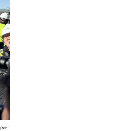
эрийг