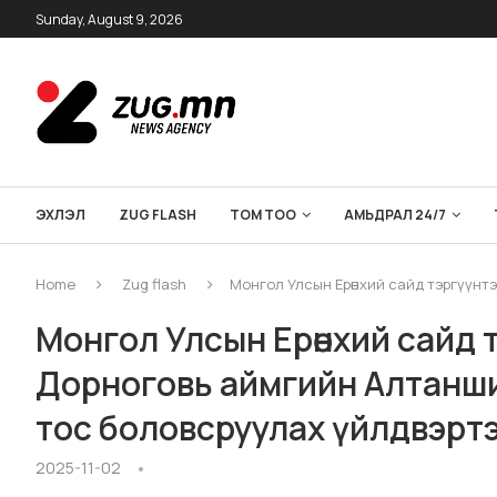
Sunday, August 9, 2026
ЭХЛЭЛ
ZUG FLASH
ТОМ ТОО
АМЬДРАЛ 24/7
Home
Zug flash
Монгол Улсын Ерөнхий сайд тэргүүнт
Монгол Улсын Ерөнхий сайд 
Дорноговь аймгийн Алтанши
тос боловсруулах үйлдвэрт
2025-11-02