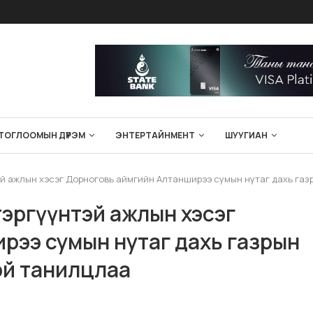
ТОГЛООМЫН ДҮРЭМ
ЭНТЕРТАЙНМЕНТ
ШУУГИАН
эй ажлын хэсэг Дорноговь аймгийн Алтанширээ сумын нутаг дахь га
тэргүүнтэй ажлын хэсэг
рээ сумын нутаг дахь газрын
эй танилцлаа