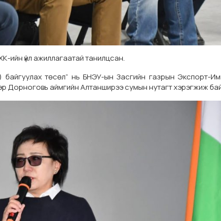
ХХК-ийн үйл ажиллагаатай танилцсан.
) байгуулах төсөл” нь БНЭУ-ын Засгийн газрын Экспорт-И
тээр Дорноговь аймгийн Алтанширээ сумын нутагт хэрэгжиж ба