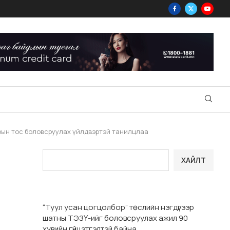
зрын тос боловсруулах үйлдвэртэй танилцлаа
ХАЙЛТ
“Туул усан цогцолбор” төслийн нэгдүгээр
шатны ТЭЗҮ-ийг боловсруулах ажил 90
хувийн гүйцэтгэлтэй байна