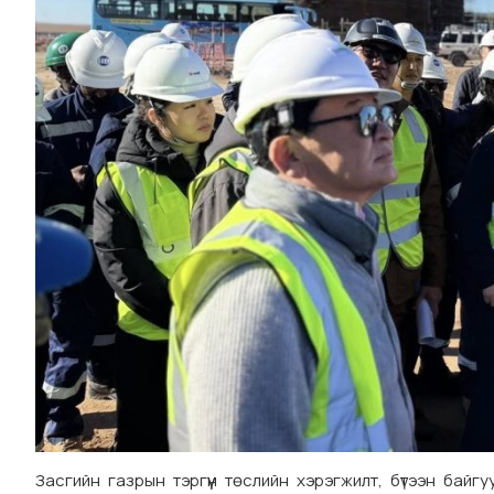
Засгийн газрын тэргүүн төслийн хэрэгжилт, бүтээн бай