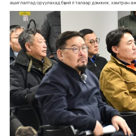
ашиглалтад оруулахад бүхий л талаар дэмжиж, хамтран а