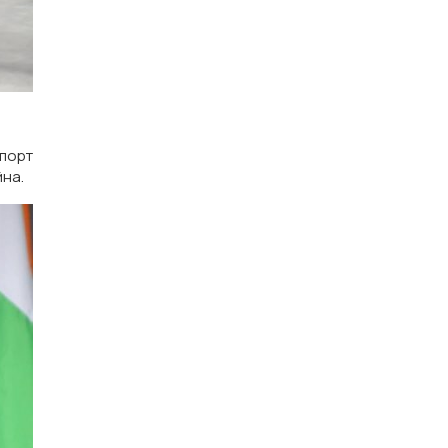
мпорт
йна.