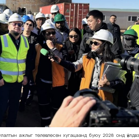
гуулалтын ажлыг төлөвлөсөн хугацаанд буюу 2028 онд үйлдв