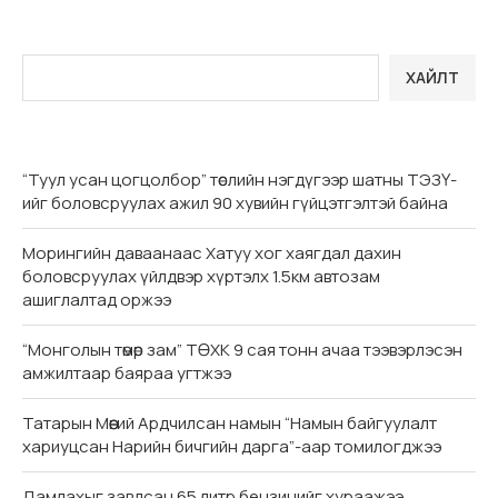
ХАЙЛТ
“Туул усан цогцолбор” төслийн нэгдүгээр шатны ТЭЗҮ-
ийг боловсруулах ажил 90 хувийн гүйцэтгэлтэй байна
Морингийн даваанаас Хатуу хог хаягдал дахин
боловсруулах үйлдвэр хүртэлх 1.5км автозам
ашиглалтад оржээ
“Монголын төмөр зам” ТӨХК 9 сая тонн ачаа тээвэрлэсэн
амжилтаар баяраа угтжээ
Татарын Мөөгий Ардчилсан намын “Намын байгуулалт
хариуцсан Нарийн бичгийн дарга”-аар томилогджээ
Дамлахыг завдсан 65 литр бензинийг хураажээ