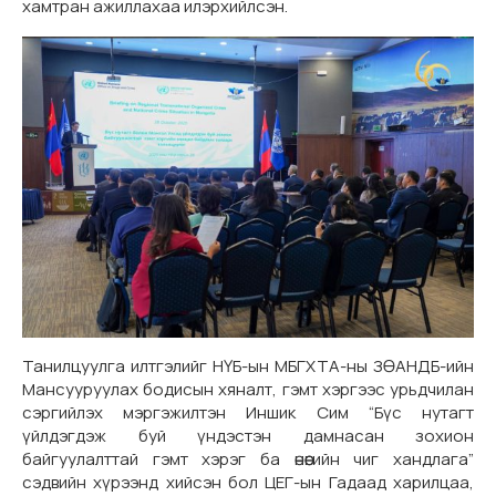
хамтран ажиллахаа илэрхийлсэн.
Танилцуулга илтгэлийг НҮБ-ын МБГХТА-ны ЗӨАНДБ-ийн
Мансууруулах бодисын хяналт, гэмт хэргээс урьдчилан
сэргийлэх мэргэжилтэн Иншик Сим “Бүс нутагт
үйлдэгдэж буй үндэстэн дамнасан зохион
байгуулалттай гэмт хэрэг ба өнөөгийн чиг хандлага”
сэдвийн хүрээнд хийсэн бол ЦЕГ-ын Гадаад харилцаа,