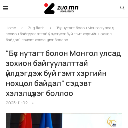
Home
Zug flash
“Бүс нутагт болон Монгол улсад
зохион байгуулалттай үйлдэгдэж буй гэмт хэргийн нөхцөл
байдал” сэдэвт хэлэлцүүлэг боллоо
“Бүс нутагт болон Монгол улсад
зохион байгуулалттай
үйлдэгдэж буй гэмт хэргийн
нөхцөл байдал” сэдэвт
хэлэлцүүлэг боллоо
2025-11-02