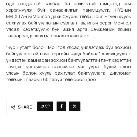
өндөр эрсдэлтэй салбар ба авлигатай тэмцэхэд авч
хэрэгжүүлж буй санаачилгыг танилцуулж, НҮБ-ын
МБГХТА-ны Монгол дахь Суурин төлөөлөгч Лонг Нгуен хууль
сахиулах байгууллагын сургалт, авлигын эсрэг Монгол
Улсад хэрэгжүүлж буй ажил арга хэмжээний явцын
талаар мэдээлэл өгч, санал солилцлоо.
“Бүс нутагт болон Монгол Улсад үйлдэгдэж буй зохион
байгуулалттай гэмт хэргийн нөхцөл байдал” хэлэлцүүлэгт
үндэстэн дамнасан зохион байгуулалттай гэмт хэрэгтэй
тэмцэх, урьдчилан сэргийлэх чиг үүрэг бүхий олон
улсын болон хууль сахиулах байгууллага, дипломат
төлөөлөгчийн газрын 60 гаруй төлөөлөл оролцлоо.
0
SHARE