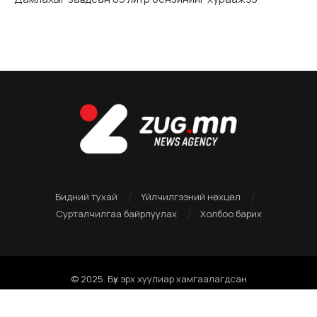
Бидний тухай
Үйлчилгээний нөхцөл
Сурталчилгаа байрлуулах
Холбоо барих
© 2025. Бүх эрх хуулиар хамгаалагдсан