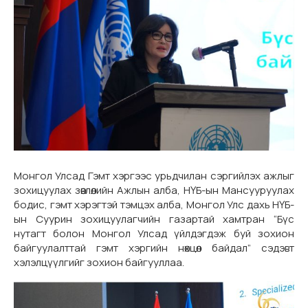
Монгол Улсад Гэмт хэргээс урьдчилан сэргийлэх ажлыг
зохицуулах зөвлөлийн Ажлын алба, НҮБ-ын Мансууруулах
бодис, гэмт хэрэгтэй тэмцэх алба, Монгол Улс дахь НҮБ-
ын Суурин зохицуулагчийн газартай хамтран “Бүс
нутагт болон Монгол Улсад үйлдэгдэж буй зохион
байгуулалттай гэмт хэргийн нөхцөл байдал” сэдэвт
хэлэлцүүлгийг зохион байгууллаа.