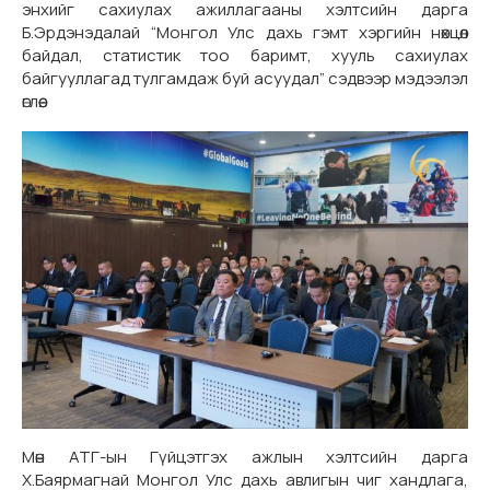
энхийг сахиулах ажиллагааны хэлтсийн дарга
Б.Эрдэнэдалай “Монгол Улс дахь гэмт хэргийн нөхцөл
байдал, статистик тоо баримт, хууль сахиулах
байгууллагад тулгамдаж буй асуудал” сэдвээр мэдээлэл
өглөө.
Мөн АТГ-ын Гүйцэтгэх ажлын хэлтсийн дарга
Х.Баярмагнай Монгол Улс дахь авлигын чиг хандлага,