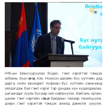
НҮБ-ын Мансууруулах бодис, гэмт хэрэгтэй тэмцэх
албаны Зүүн өмнөд Ази, Номхон далайн бүс нутгийн дэд
дарга ноён Бенедикт Хофман бүс нутгийн хэмжээнд
үйлдэгдэж буй гэмт хэрэг тэр дундаа хүн худалдаалах,
цагаачдыг хууль бусаар хил нэвтрүүлэх, байгаль орчин,
цахим гэмт хэргийн нөхцөл байдлын талаар танилцуулж,
дээрх гэмт хэрэгтэй тэмцэх ажилд дэмжлэг үзүүлж,