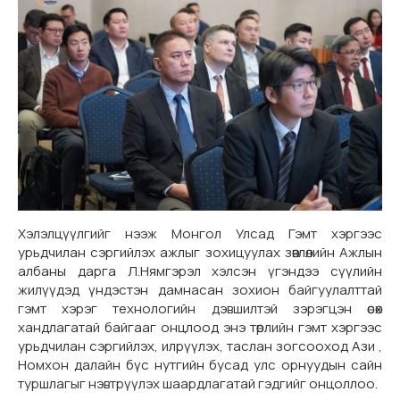
Хэлэлцүүлгийг нээж Монгол Улсад Гэмт хэргээс
урьдчилан сэргийлэх ажлыг зохицуулах зөвлөлийн Ажлын
албаны дарга Л.Нямгэрэл хэлсэн үгэндээ сүүлийн
жилүүдэд үндэстэн дамнасан зохион байгуулалттай
гэмт хэрэг технологийн дэвшилтэй зэрэгцэн өсөх
хандлагатай байгааг онцлоод энэ төрлийн гэмт хэргээс
урьдчилан сэргийлэх, илрүүлэх, таслан зогсооход Ази ,
Номхон далайн бүс нутгийн бусад улс орнуудын сайн
туршлагыг нэвтрүүлэх шаардлагатай гэдгийг онцоллоо.