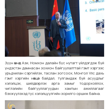
Зүүн өмнөд Ази, Номхон далайн бүс нутагт үйлдэгдэж буй
үндэстэн дамнасан зохион байгуулалттай гэмт хэргээс
урьдчилан сэргийлэх, таслан зогсоох, Монгол Улс дахь
гэмт хэргийн нөхцөл байдал, тулгамдаж буй асуудлыг
хэлэлцэх, шийдвэрлэх арга замыг тодорхойлох,
чиглэлийн байгууллагуудын хамтын ажиллагааг
бэхжүүлэхэд тус хэлэлцүүлгийн зорилго оршиж байна.