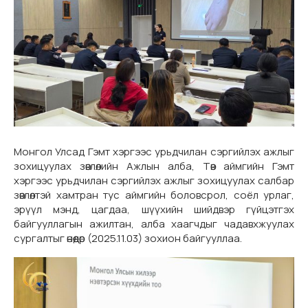
Монгол Улсад Гэмт хэргээс урьдчилан сэргийлэх ажлыг
зохицуулах зөвлөлийн Ажлын алба, Төв аймгийн Гэмт
хэргээс урьдчилан сэргийлэх ажлыг зохицуулах салбар
зөвлөлтэй хамтран тус аймгийн боловсрол, соёл урлаг,
эрүүл мэнд, цагдаа, шүүхийн шийдвэр гүйцэтгэх
байгууллагын ажилтан, алба хаагчдыг чадавхжуулах
сургалтыг өнөөдөр (2025.11.03) зохион байгууллаа.