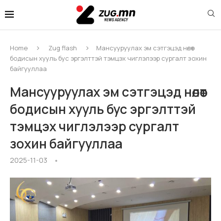
Home
Zug flash
Мансууруулах эм сэтгэцэд нөлөөт
бодисын хууль бус эргэлттэй тэмцэх чиглэлээр сургалт зохин
байгууллаа
Мансууруулах эм сэтгэцэд нөлөөт
бодисын хууль бус эргэлттэй
тэмцэх чиглэлээр сургалт
зохин байгууллаа
2025-11-03