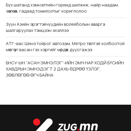
Бүх шатанд хэмнэлтийн горимд шилжиж, найр наадам,
зөвлөгөөн, гадаад томилолтыг хориглолоо
Зүүн Азийн эрэгтэйчүүдийн волейболын аварга
шалгаруулах тэмцээн эхэллээ
АТГ-аас Шинэ тойрог автозам, Метро төслтэй холбоотой
мөнгө угаасан гэх хэргийг мөрдөж дуусгажээ
БНСУ-ЫН “АСАН ЭМНЭЛЭГ”-ИЙН ЭМЧ НАР ХОДЙ БҮСИЙН
ХАВДРЫН ЭМНЭДЭГТ 2 ДАХЬ ӨДРӨӨ ҮЗЛЭГ,
ЗӨВЛӨГӨӨ ӨГЧ БАЙНА