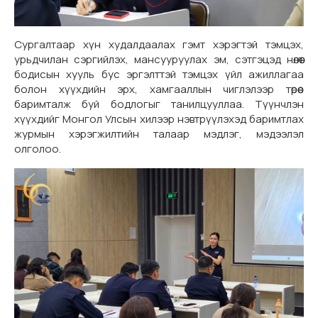
Сургалтаар хүн худалдаалах гэмт хэрэгтэй тэмцэх,
урьдчилан сэргийлэх, мансууруулах эм, сэтгэцэд нөлөөт
бодисын хууль бус эргэлттэй тэмцэх үйл ажиллагаа
болон хүүхдийн эрх, хамгааллын чиглэлээр төрөөс
баримталж буй бодлогыг танилцууллаа. Түүнчлэн
хүүхдийг Монгол Улсын хилээр нэвтрүүлэхэд баримтлах
журмын хэрэгжилтийн талаар мэдлэг, мэдээлэл
олголоо.